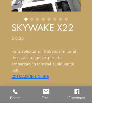
SKYWAKE X22
Precio
$ 0,00
Para solicitar un trabajo similar al 
de estas imágenes para tu 
embarcación ingresá al siguiente 
link:
COTIZACIÓN ONLINE
Phone
Email
Facebook
ADMINISTRACIÓN Y VENTAS
Ayacucho 581, San Fernando
Buenos Aires Argentina