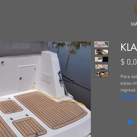
MA
KLA
$ 0,
Para sol
estas i
ingresá 
COTIZAC