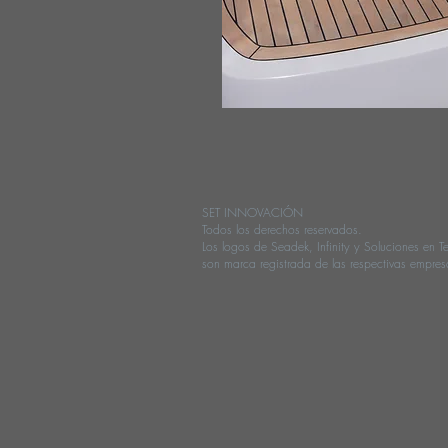
SET INNOVACIÓN
Todos los derechos reservados.
Los logos de Seadek, Infinity y Soluciones en T
son marca registrada de las respectivas empres