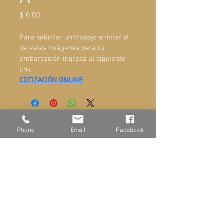
Precio
$ 0,00
Para solicitar un trabajo similar al 
de estas imágenes para tu 
embarcación ingresá al siguiente 
link:
COTIZACIÓN ONLINE
ADMINISTRACIÓN Y VENTAS
Phone
Email
Facebook
Ayacucho 581, San Fernando
Buenos Aires Argentina
+549-11-6866-4800
TIENDA
www.set.ar