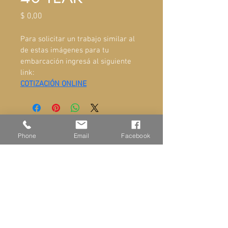
Precio
$ 0,00
Para solicitar un trabajo similar al 
de estas imágenes para tu 
embarcación ingresá al siguiente 
link:
COTIZACIÓN ONLINE
ADMINISTRACIÓN Y VENTAS
Phone
Email
Facebook
Ayacucho 581, San Fernando
Buenos Aires Argentina
+549-11-6866-4800
TIENDA
www.set.ar