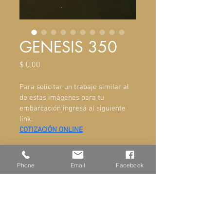
GENESIS 350
Precio
$ 0,00
Para solicitar un trabajo similar al 
de estas imágenes para tu 
embarcación ingresá al siguiente 
link:
COTIZACIÓN ONLINE
Phone
Email
Facebook
ADMINISTRACIÓN Y VENTAS
Ayacucho 581, San Fernando
Buenos Aires Argentina