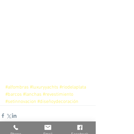
#alfombras
#luxuryyachts
#riodelaplata
#barcos
#lanchas
#revestimiento
#setinnovacion
#diseñoydecoración
Phone
Email
Facebook